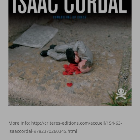
More info: http://criteres-editions.com/accueil/154-63-
isaaccordal-9782370260345.html